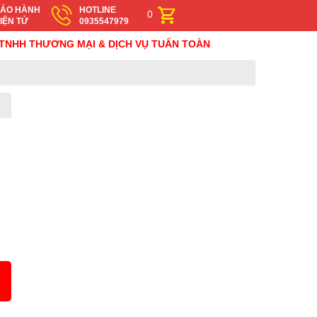
ẢO HÀNH
HOTLINE
0
IỆN TỬ
0935547979
 THƯƠNG MẠI & DỊCH VỤ TUẤN TOÀN