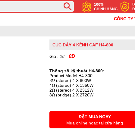
B
100%
CHÍNH HÃNG
Đ
CÔNG TY TNHH
CỤC ĐẨY 4 KÊNH CAF H4-800
0Đ
Giá :
0đ
Thông số kỹ thuật H4-800:
Product Model H4-800
8Ω (stereo) 4 X 800W
4Ω (stereo) 4 X 1360W
2Ω (stereo) 4 X 2312W
8Ω (bridge) 2 X 2720W
ĐẶT MUA NGAY
Mua online hoặc tại cửa hàng