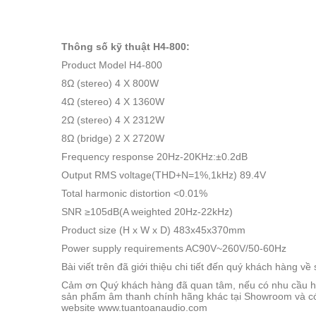
Thông số kỹ thuật H4-800:
Product Model H4-800
8Ω (stereo) 4 X 800W
4Ω (stereo) 4 X 1360W
2Ω (stereo) 4 X 2312W
8Ω (bridge) 2 X 2720W
Frequency response 20Hz-20KHz:±0.2dB
Output RMS voltage(THD+N=1%,1kHz) 89.4V
Total harmonic distortion <0.01%
SNR ≥105dB(A weighted 20Hz-22kHz)
Product size (H x W x D) 483x45x370mm
Power supply requirements AC90V~260V/50-60Hz
Bài viết trên đã giới thiệu chi tiết đến quý khách hàn
Cảm ơn Quý khách hàng đã quan tâm, nếu có nhu cầu hã
sản phẩm âm thanh chính hãng khác tại Showroom và có
website www.tuantoanaudio.com