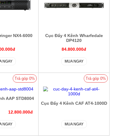
ringer NX4-6000
Cục Đẩy 4 Kênh Wharfedale
DP4120
00.000đ
84.800.000đ
A NGAY
MUA NGAY
Trả góp 0%
Trả góp 0%
ênh AAP STD8004
Cục Đẩy 4 Kênh CAF AT4-1000D
12.800.000đ
A NGAY
MUA NGAY