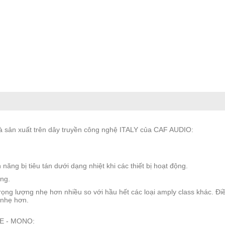
và sản xuất trên dây truyền công nghệ ITALY của CAF AUDIO:
 năng bị tiêu tán dưới dạng nhiệt khi các thiết bị hoạt động.
ăng.
rọng lượng nhẹ hơn nhiều so với hầu hết các loại amply class khác. Đi
 nhẹ hơn.
GE - MONO: