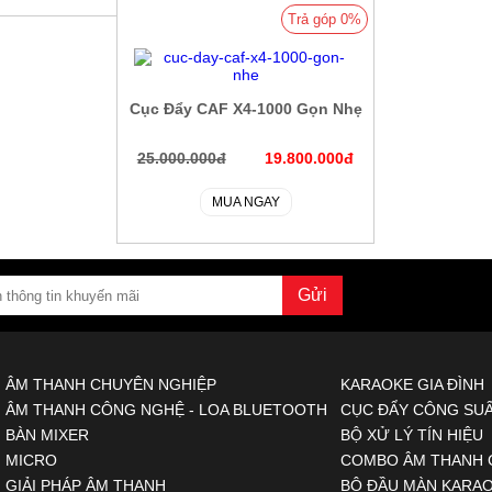
Trả góp 0%
Cục Đẩy CAF X4-1000 Gọn Nhẹ
25.000.000đ
19.800.000đ
MUA NGAY
ÂM THANH CHUYÊN NGHIỆP
KARAOKE GIA ĐÌNH
ÂM THANH CÔNG NGHỆ - LOA BLUETOOTH
CỤC ĐẨY CÔNG SUẤ
BÀN MIXER
BỘ XỬ LÝ TÍN HIỆU
MICRO
COMBO ÂM THANH 
GIẢI PHÁP ÂM THANH
BỘ ĐẦU MÀN KARA