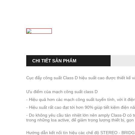
CHI TIẾT SẢN PHẨM
Cục đẩy công suất Class D hiệu suất cao được thiết kế 
Ưu điểm của mạch công suất class D
- Hiệu quả hơn các mạch công suất tuyến tính, với ít điện
- Hiệu suất rất cao đạt tới hơn 90% giúp tiết kiệm điện n
- Do không yêu cầu tản nhiệt lớn nên amply Class-D có t
trong những loa active, để giảm trọng lượng thiết bị, gọn
Hướng dẫn kết nối tín hiệu các chế độ STEREO - BRID