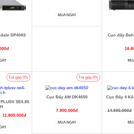
MUA NGAY
edale DP4065
Cục đẩy Beh
.000đ
16.8
GAY
MU
Trả góp 0%
Trả góp 0%
Cục Đẩy AM DK4650
Cục Đẩy 4 K
TPLUSV SE4.85
 H
7.900.000đ
14.500.000đ
11.800.000đ
MUA NGAY
MU
GAY