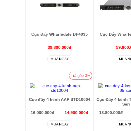
Cục Đẩy Wharfedale DP4035
Cục Đẩy Wharf
39.800.000đ
59.800
MUA NGAY
MUA N
Trả góp 0%
Cục đẩy 4 kênh AAP STD10004
Cục Đẩy 4 kênh 
Seri
16.000.000đ
14.900.000đ
13.800.000đ
MUA NGAY
MUA N