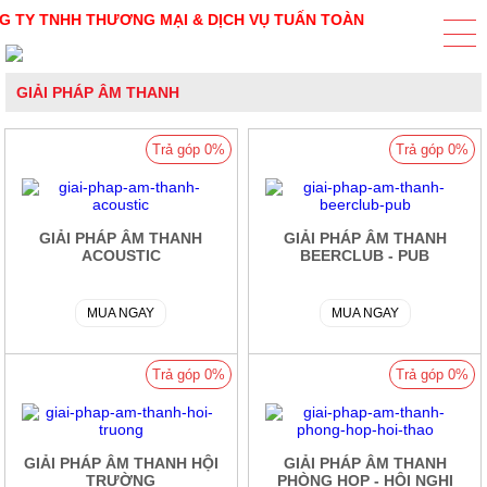
Y TNHH THƯƠNG MẠI & DỊCH VỤ TUẤN TOÀN
GIẢI PHÁP ÂM THANH
Trả góp 0%
Trả góp 0%
GIẢI PHÁP ÂM THANH
GIẢI PHÁP ÂM THANH
ACOUSTIC
BEERCLUB - PUB
MUA NGAY
MUA NGAY
Trả góp 0%
Trả góp 0%
GIẢI PHÁP ÂM THANH HỘI
GIẢI PHÁP ÂM THANH
TRƯỜNG
PHÒNG HỌP - HỘI NGHỊ