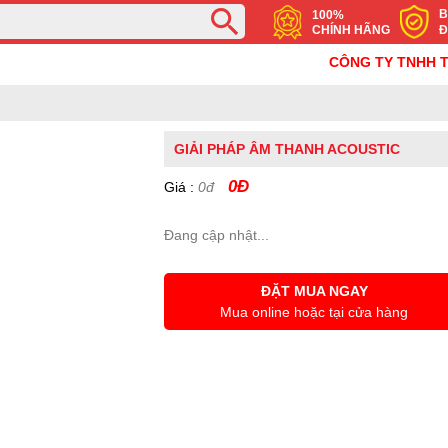
B
100%
CHÍNH HÃNG
Đ
CÔNG TY TNHH THƯ
GIẢI PHÁP ÂM THANH ACOUSTIC
0Đ
Giá :
0đ
Đang cập nhật...
ĐẶT MUA NGAY
Mua online hoặc tại cửa hàng