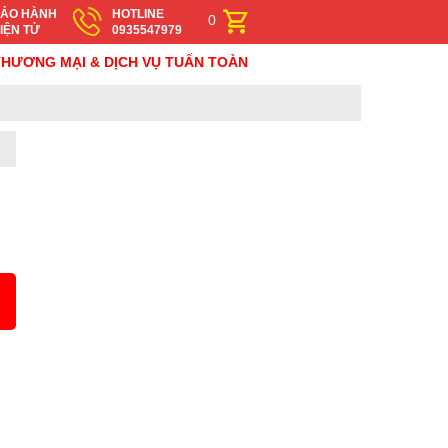
ẢO HÀNH
HOTLINE
0
IỆN TỬ
0935547979
ƠNG MẠI & DỊCH VỤ TUẤN TOÀN